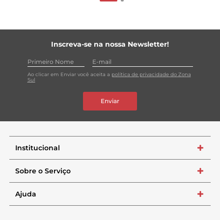
Inscreva-se na nossa Newsletter!
Ao clicar em Enviar você aceita a
política de privacidade do Zona
Sul
Enviar
Institucional
+
Sobre o Serviço
+
Ajuda
+