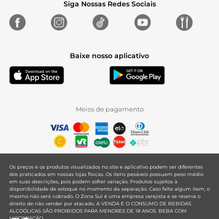
Siga Nossas Redes Sociais
Baixe nosso aplicativo
Meios de pagamento
Os preços e os produtos visualizados no site e aplicativo podem ser diferentes
dos praticados em nossas lojas físicas. Os itens pesáveis possuem peso médio
em suas descrições, pois podem sofrer variação. Produtos sujeitos à
disponibilidade de estoque no momento da separação. Caso falte algum item, o
mesmo não será cobrado. O Zona Sul é uma empresa varejista e se reserva o
direito de não vender por atacado. A VENDA E O CONSUMO DE BEBIDAS
ALCOÓLICAS SÃO PROIBIDOS PARA MENORES DE 18 ANOS. BEBA COM
MODERAÇÃO.