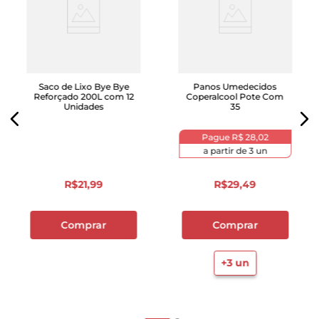
Saco de Lixo Bye Bye
Panos Umedecidos
Reforçado 200L com 12
Coperalcool Pote Com
Unidades
35
Pague
R$ 28,02
a partir de
3
un
R$
21
,
99
R$
29
,
49
Comprar
Comprar
+
3
un