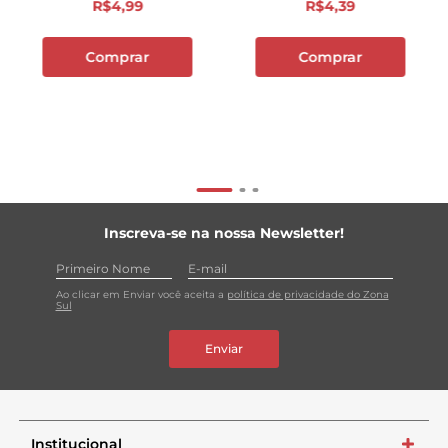
R$
4
,
99
R$
4
,
39
Comprar
Comprar
Inscreva-se na nossa Newsletter!
Ao clicar em Enviar você aceita a
política de privacidade do Zona
Sul
Enviar
Institucional
+