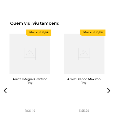
Quem viu, viu também:
Oferta
até
12/08
Oferta
até
10/08
Arroz Integral Granfino
Arroz Branco Máximo
1kg
1kg
R$
6
,
49
R$
5
,
29