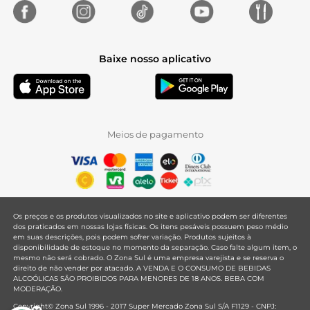
Baixe nosso aplicativo
Meios de pagamento
Os preços e os produtos visualizados no site e aplicativo podem ser diferentes
dos praticados em nossas lojas físicas. Os itens pesáveis possuem peso médio
em suas descrições, pois podem sofrer variação. Produtos sujeitos à
disponibilidade de estoque no momento da separação. Caso falte algum item, o
mesmo não será cobrado. O Zona Sul é uma empresa varejista e se reserva o
direito de não vender por atacado. A VENDA E O CONSUMO DE BEBIDAS
ALCOÓLICAS SÃO PROIBIDOS PARA MENORES DE 18 ANOS. BEBA COM
MODERAÇÃO.
Copyright© Zona Sul 1996 - 2017 Super Mercado Zona Sul S/A F1129 - CNPJ: