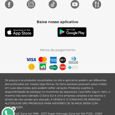
Baixe nosso aplicativo
Meios de pagamento
Os preços e os produtos visualizados no site e aplicativo podem ser diferentes
dos praticados em nossas lojas físicas. Os itens pesáveis possuem peso médio
em suas descrições, pois podem sofrer variação. Produtos sujeitos à
disponibilidade de estoque no momento da separação. Caso falte algum item, o
mesmo não será cobrado. O Zona Sul é uma empresa varejista e se reserva o
direito de não vender por atacado. A VENDA E O CONSUMO DE BEBIDAS
ALCOÓLICAS SÃO PROIBIDOS PARA MENORES DE 18 ANOS. BEBA COM
MODERAÇÃO.
Copyright© Zona Sul 1996 - 2017 Super Mercado Zona Sul S/A F1129 - CNPJ: