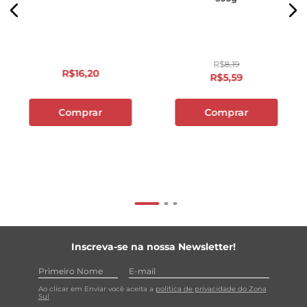
R$
8
,
19
R$
16
,
20
R$
5
,
59
Comprar
Comprar
Inscreva-se na nossa Newsletter!
Ao clicar em Enviar você aceita a
política de privacidade do Zona
Sul