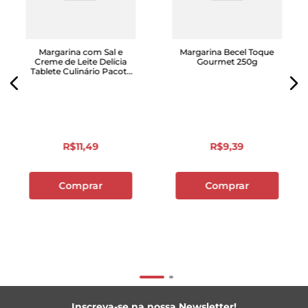
Margarina com Sal e
Margarina Becel Toque
Creme de Leite Delícia
Gourmet 250g
Tablete Culinário Pacote
4 Unidades de 100g Cada
R$
11
,
49
R$
9
,
39
Comprar
Comprar
Inscreva-se na nossa Newsletter!