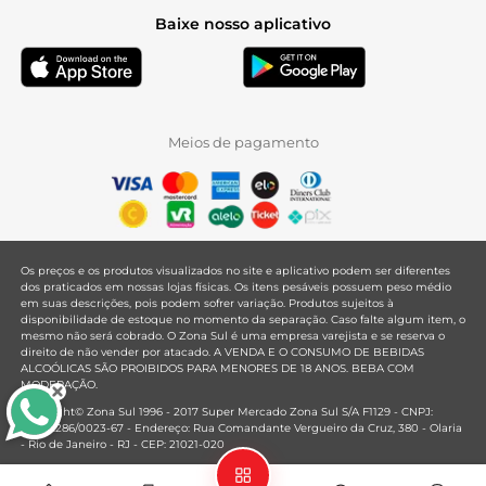
Baixe nosso aplicativo
Meios de pagamento
Os preços e os produtos visualizados no site e aplicativo podem ser diferentes
dos praticados em nossas lojas físicas. Os itens pesáveis possuem peso médio
em suas descrições, pois podem sofrer variação. Produtos sujeitos à
disponibilidade de estoque no momento da separação. Caso falte algum item, o
mesmo não será cobrado. O Zona Sul é uma empresa varejista e se reserva o
direito de não vender por atacado. A VENDA E O CONSUMO DE BEBIDAS
ALCOÓLICAS SÃO PROIBIDOS PARA MENORES DE 18 ANOS. BEBA COM
MODERAÇÃO.
Copyright© Zona Sul 1996 - 2017 Super Mercado Zona Sul S/A F1129 - CNPJ:
33.381.286/0023-67 - Endereço: Rua Comandante Vergueiro da Cruz, 380 - Olaria
- Rio de Janeiro - RJ - CEP: 21021-020
Mantido por