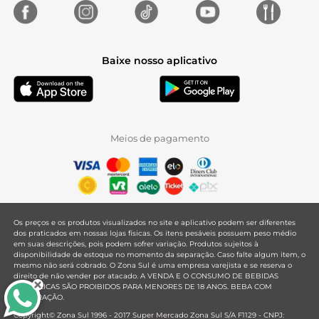
Baixe nosso aplicativo
Meios de pagamento
Os preços e os produtos visualizados no site e aplicativo podem ser diferentes
dos praticados em nossas lojas físicas. Os itens pesáveis possuem peso médio
em suas descrições, pois podem sofrer variação. Produtos sujeitos à
disponibilidade de estoque no momento da separação. Caso falte algum item, o
mesmo não será cobrado. O Zona Sul é uma empresa varejista e se reserva o
direito de não vender por atacado. A VENDA E O CONSUMO DE BEBIDAS
ALCOÓLICAS SÃO PROIBIDOS PARA MENORES DE 18 ANOS. BEBA COM
MODERAÇÃO.
Copyright© Zona Sul 1996 - 2017 Super Mercado Zona Sul S/A F1129 - CNPJ: