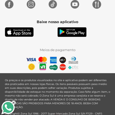
Baixe nosso aplicativo
Meios de pagamento
Os preços e os produtos visualizados no site e aplicativo podem ser diferentes
dos praticados em nossas lojas físicas. Os itens pesáveis possuem peso médio
em suas descrições, pois podem sofrer variação. Produtos sujeitos à
disponibilidade de estoque no momento da separação. Caso falte algum item, o
mesmo não será cobrado. O Zona Sul é uma empresa varejista e se reserva o
direito de não vender por atacado. A VENDA E O CONSUMO DE BEBIDAS
ALCOÓLICAS SÃO PROIBIDOS PARA MENORES DE 18 ANOS. BEBA COM
MODERAÇÃO.
Copyright© Zona Sul 1996 - 2017 Super Mercado Zona Sul S/A F1129 - CNPJ: