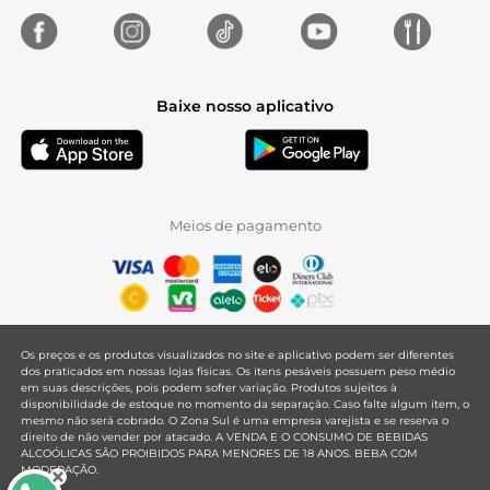
Baixe nosso aplicativo
Meios de pagamento
Os preços e os produtos visualizados no site e aplicativo podem ser diferentes
dos praticados em nossas lojas físicas. Os itens pesáveis possuem peso médio
em suas descrições, pois podem sofrer variação. Produtos sujeitos à
disponibilidade de estoque no momento da separação. Caso falte algum item, o
mesmo não será cobrado. O Zona Sul é uma empresa varejista e se reserva o
direito de não vender por atacado. A VENDA E O CONSUMO DE BEBIDAS
ALCOÓLICAS SÃO PROIBIDOS PARA MENORES DE 18 ANOS. BEBA COM
MODERAÇÃO.