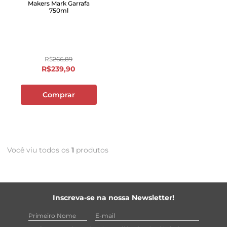
Makers Mark Garrafa
750ml
R$
266
,
89
R$
239
,
90
Comprar
Você viu todos os
1
produtos
Inscreva-se na nossa Newsletter!