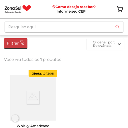
Como deseja receber?
Informe seu CEP
Pesquise aqui
ordenar por
Filtrar
Relevância
Você viu todos os
1
produtos
Oferta
até
12/08
Whisky Americano