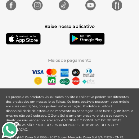
Baixe nosso aplicativo
Meios de pagamento
Os preços e os produtos visualizados no site e aplicativo podem ser diferentes
dos praticados em nossas lojas físicas. Os itens pesáveis possuem peso médio
em suas descrições, pois podem sofrer variação. Produtos sujeitos à
disponibilidade de estoque no momento da separação. Caso falte algum item, o
mesmo não será cobrado. O Zona Sul é uma empresa varejista e se reserva o
direito de não vender por atacado. A VENDA E O CONSUMO DE BEBIDAS
ALCOÓLICAS SÃO PROIBIDOS PARA MENORES DE 18 ANOS. BEBA COM
MODERAÇÃO.
Copyright© Zona Sul 1996 - 2017 Super Mercado Zona Sul S/A F1129 - CNPJ: