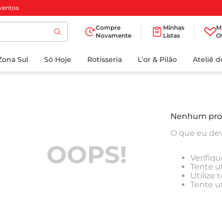
ventos
Compre
Minhas
M
Novamente
Listas
O
TERMOS MAIS
Zona Sul
Só Hoje
BUSCADOS
Rotisseria
L'or & Pilão
Ateliê 
1
º
cafe
2
º
iogurte
3
º
papel higienico
Nenhum pro
4
º
manteiga
O que eu dev
5
º
azeite
OOPS!
Verifiqu
6
º
detergente
Tente ut
Utilize
7
º
leite
Tente u
8
º
biscoito
9
º
chocolate