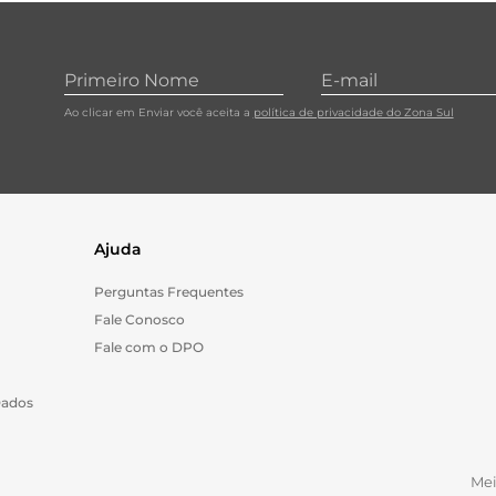
10
º
carne moida
Ao clicar em Enviar você aceita a
política de privacidade do Zona Sul
Ajuda
Perguntas Frequentes
Fale Conosco
Fale com o DPO
Dados
Me