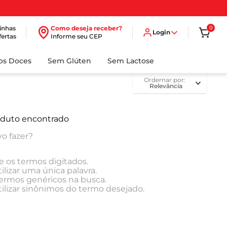
inhas
Como deseja receber?
0
Login
fertas
Informe seu CEP
dos Doces
Sem Glúten
Sem Lactose
ordernar por
Relevância
duto encontrado
o fazer?
e os termos digitados.
ilizar uma única palavra.
 termos genéricos na busca.
tilizar sinônimos do termo desejado.