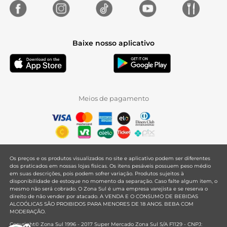
Baixe nosso aplicativo
Meios de pagamento
Os preços e os produtos visualizados no site e aplicativo podem ser diferentes
dos praticados em nossas lojas físicas. Os itens pesáveis possuem peso médio
em suas descrições, pois podem sofrer variação. Produtos sujeitos à
disponibilidade de estoque no momento da separação. Caso falte algum item, o
mesmo não será cobrado. O Zona Sul é uma empresa varejista e se reserva o
direito de não vender por atacado. A VENDA E O CONSUMO DE BEBIDAS
ALCOÓLICAS SÃO PROIBIDOS PARA MENORES DE 18 ANOS. BEBA COM
MODERAÇÃO.
Copyright© Zona Sul 1996 - 2017 Super Mercado Zona Sul S/A F1129 - CNPJ: