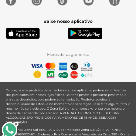
Baixe nosso aplicativo
Meios de pagamento
Os preços e os produtos visualizados no site e aplicativo podem ser diferentes
dos praticados em nossas lojas físicas. Os itens pesáveis possuem peso médio
em suas descrições, pois podem sofrer variação. Produtos sujeitos à
disponibilidade de estoque no momento da separação. Caso falte algum item, o
mesmo não será cobrado. O Zona Sul é uma empresa varejista e se reserva o
direito de não vender por atacado. A VENDA E O CONSUMO DE BEBIDAS
ALCOÓLICAS SÃO PROIBIDOS PARA MENORES DE 18 ANOS. BEBA COM
MODERAÇÃO.
Copyright© Zona Sul 1996 - 2017 Super Mercado Zona Sul S/A F1129 - CNPJ:
33.381.286/0023-67 - Endereço: Rua Comandante Vergueiro da Cruz, 380 - Olaria