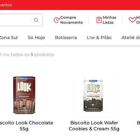
ventos
Compre
Minhas
M
Novamente
Listas
O
TERMOS MAIS
Zona Sul
Só Hoje
BUSCADOS
Rotisseria
L'or & Pilão
Ateliê 
1
º
cafe
ê viu todos os
5
produtos
2
º
papel higienico
3
º
manteiga
4
º
iogurte
5
º
detergente
6
º
azeite
7
º
leite
scoito Look Chocolate
Biscoito Look Wafer
B
8
º
biscoito
55g
Cookies & Cream 55g
9
º
chocolate