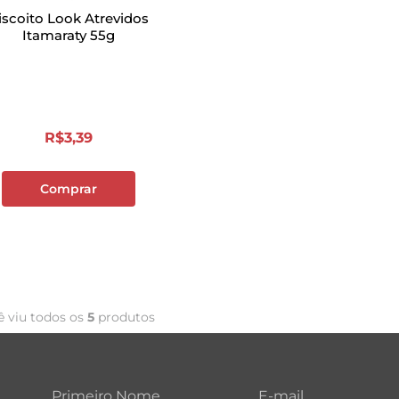
iscoito Look Atrevidos
Itamaraty 55g
R$
3
,
39
Comprar
ê viu todos os
5
produtos