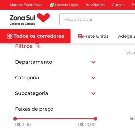
Marcas Exclusivas
Nossas Lojas
Novidades
Cursos
E
Pesquise aqui
Todos os corredores
Frete Grátis
Adega 
Filtros
Voc
Departamento
Mercearia e Gastronomia
Categoria
Biscoitos e Snacks
Subcategoria
Biscoitos Doces
Faixas de preço
Bi
R$ 3,00
R$ 10,00