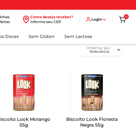
inhas
Como deseja receber?
0
Login
fertas
Informe seu CEP
dos Doces
Sem Glúten
Sem Lactose
ordernar por
Relevância
iscoito Look Morango
Biscoito Look Floresta
55g
Negra 55g