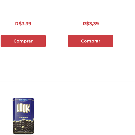
10
º
papel toalha
R$
3
,
39
R$
3
,
39
Comprar
Comprar