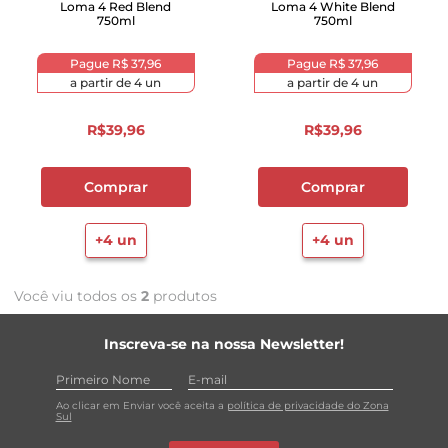
Loma 4 Red Blend
Loma 4 White Blend
750ml
750ml
Pague
R$ 37,96
Pague
R$ 37,96
a partir de
4
un
a partir de
4
un
R$
39
,
96
R$
39
,
96
Comprar
Comprar
+
4
un
+
4
un
Você viu todos os
2
produtos
Inscreva-se na nossa Newsletter!
Ao clicar em Enviar você aceita a
política de privacidade do Zona
Sul