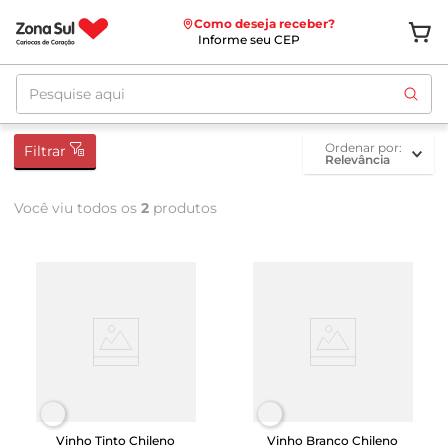
Como deseja receber?
Informe seu CEP
Pesquise aqui
ordenar por
Filtrar
Relevância
Você viu todos os
2
produtos
Vinho Tinto Chileno
Vinho Branco Chileno