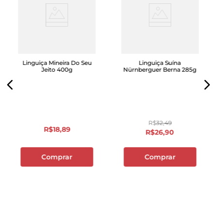
Linguiça Mineira Do Seu
Linguiça Suína
Jeito 400g
Nürnberguer Berna 285g
R$
32
,
49
R$
18
,
89
R$
26
,
90
Comprar
Comprar