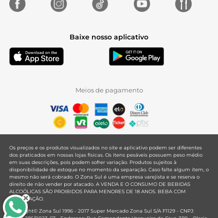
Baixe nosso aplicativo
Meios de pagamento
Os preços e os produtos visualizados no site e aplicativo podem ser diferentes
dos praticados em nossas lojas físicas. Os itens pesáveis possuem peso médio
em suas descrições, pois podem sofrer variação. Produtos sujeitos à
disponibilidade de estoque no momento da separação. Caso falte algum item, o
mesmo não será cobrado. O Zona Sul é uma empresa varejista e se reserva o
direito de não vender por atacado. A VENDA E O CONSUMO DE BEBIDAS
ALCOÓLICAS SÃO PROIBIDOS PARA MENORES DE 18 ANOS. BEBA COM
MODERAÇÃO.
Copyright© Zona Sul 1996 - 2017 Super Mercado Zona Sul S/A F1129 - CNPJ: