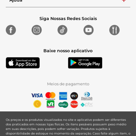
Ajuda
+
Siga Nossas Redes Sociais
Baixe nosso aplicativo
Meios de pagamento
Os preços e os produtos visualizados no site e aplicativo podem ser diferentes
dos praticados em nossas lojas físicas. Os itens pesáveis possuem peso médio
em suas descrições, pois podem sofrer variação. Produtos sujeitos à
disponibilidade de estoque no momento da separação. Caso falte algum item, o