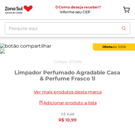
Como deseja receber?
Informe seu CEP
Pesquise aqui
Oferta
até
12/08
Código
:
473286
Limpador Perfumado Agradable Casa
& Perfume Frasco 1l
Ver mais produtos desta marca
Adicionar produto a lista
R$
11
,
29
R$
10
,
99