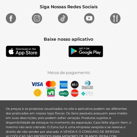
Siga Nossas Redes Sociais
Baixe nosso aplicativo
Meios de pagamento
Os preços e os produtos visualizados no site e aplicativo podem ser diferentes
dos praticados em nossas lojas físicas. Os itens pesáveis possuem peso médio
em suas descrições, pois podem sofrer variação. Produtos sujeitos à
disponibilidade de estoque no momento da separação. Caso falte algum item, o
mesmo não será cobrado. O Zona Sul é uma empresa varejista e se reserva o
direito de não vender por atacado. A VENDA E O CONSUMO DE BEBIDAS
ALCOÓLICAS SÃO PROIBIDOS PARA MENORES DE 18 ANOS. BEBA COM