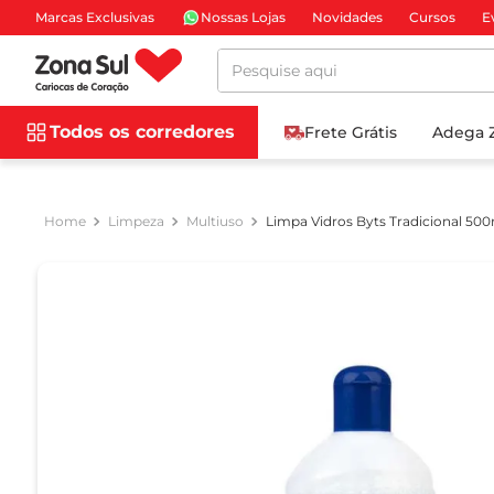
Marcas Exclusivas
Nossas Lojas
Novidades
Cursos
E
Pesquise aqui
Todos os corredores
Frete Grátis
Adega 
Limpeza
Multiuso
Limpa Vidros Byts Tradicional 50