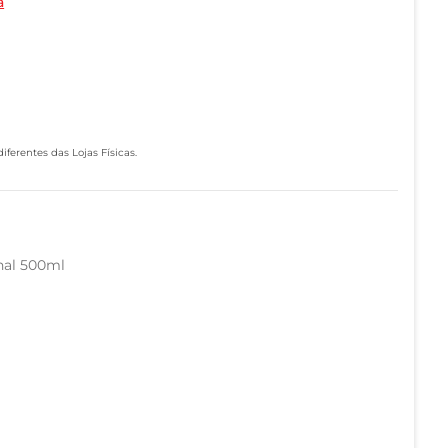
a
ferentes das Lojas Físicas.
nal 500ml