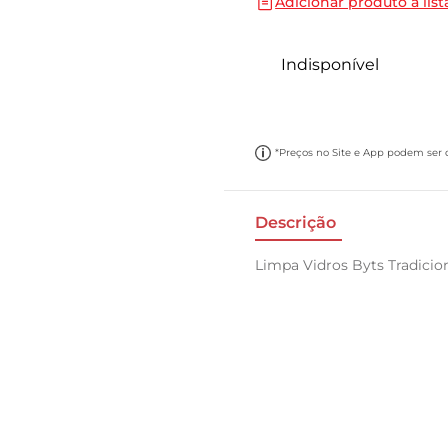
Adicionar produto a list
10
º
papel toalha
Indisponível
*Preços no Site e App podem ser di
Descrição
Limpa Vidros Byts Tradicio