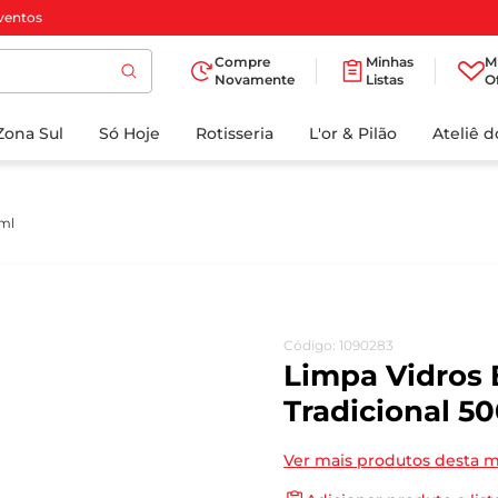
ventos
Compre
Minhas
M
Novamente
Listas
O
TERMOS MAIS
Zona Sul
Só Hoje
BUSCADOS
Rotisseria
L'or & Pilão
Ateliê 
1
º
cafe
2
º
papel higienico
0ml
3
º
manteiga
4
º
iogurte
5
º
detergente
Código
:
1090283
6
º
azeite
Limpa Vidros 
7
º
leite
Tradicional 5
8
º
biscoito
Ver mais produtos desta 
9
º
chocolate