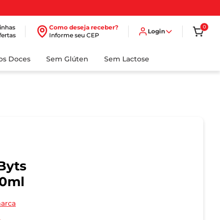
inhas
Como deseja receber?
0
Login
fertas
Informe seu CEP
dos Doces
Sem Glúten
Sem Lactose
Byts
00ml
marca