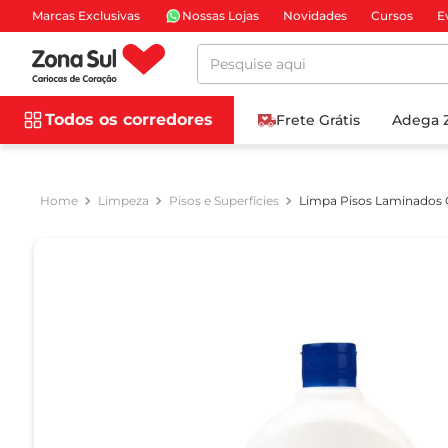
Marcas Exclusivas
Nossas Lojas
Novidades
Cursos
E
Pesquise aqui
Todos os corredores
Frete Grátis
Adega 
Limpeza
Pisos e Superfícies
Limpa Pisos Laminados 