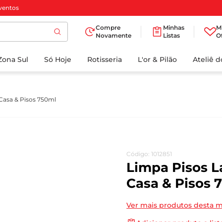
ventos
Compre
Minhas
M
Novamente
Listas
O
TERMOS MAIS
Zona Sul
Só Hoje
BUSCADOS
Rotisseria
L'or & Pilão
Ateliê 
1
º
cafe
2
º
papel higienico
Casa & Pisos 750ml
3
º
manteiga
4
º
iogurte
5
º
detergente
Código
:
1012851
6
º
azeite
Limpa Pisos 
7
º
leite
Casa & Pisos 
8
º
biscoito
Ver mais produtos desta 
9
º
chocolate