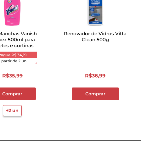
 Manchas Vanish
Renovador de Vidros Vitta
pex 500ml para
Clean 500g
etes e cortinas
Pague
R$ 34,19
a partir de
2
un
R$
35
,
99
R$
36
,
99
Comprar
Comprar
+
2
un