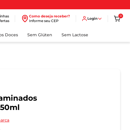
inhas
Como deseja receber?
0
Login
fertas
Informe seu CEP
dos Doces
Sem Glúten
Sem Lactose
Laminados
750ml
marca