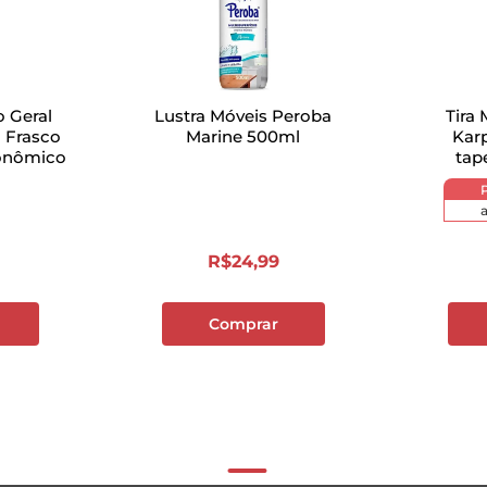
o Geral
Lustra Móveis Peroba
Tira
l Frasco
Marine 500ml
Kar
onômico
tap
R$
24
,
99
Comprar