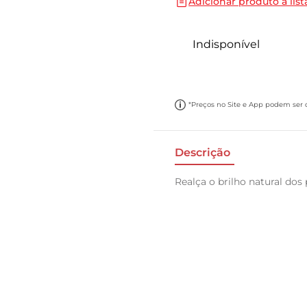
Adicionar produto a list
10
º
papel toalha
Indisponível
*Preços no Site e App podem ser di
Descrição
Realça o brilho natural dos 