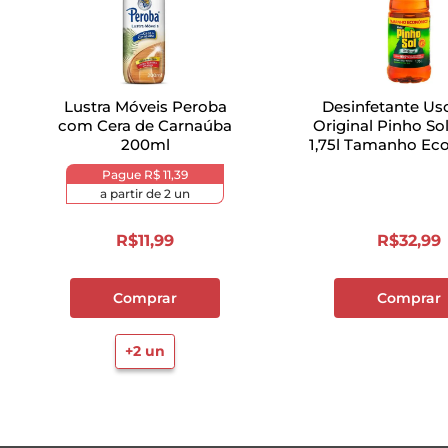
Lustra Móveis Peroba
Desinfetante Us
com Cera de Carnaúba
Original Pinho So
200ml
1,75l Tamanho Ec
Pague
R$ 11,39
a partir de
2
un
R$
11
,
99
R$
32
,
99
Comprar
Comprar
+
2
un