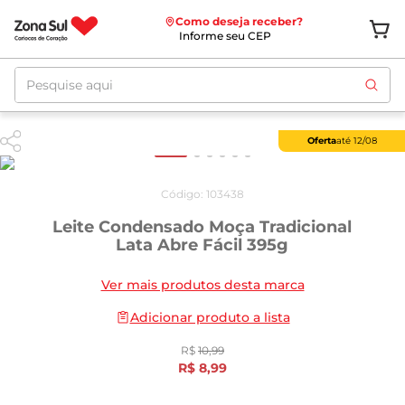
Como deseja receber?
Informe seu CEP
Pesquise aqui
Oferta
até
12/08
Código
:
103438
Leite Condensado Moça Tradicional
Lata Abre Fácil 395g
Ver mais produtos desta marca
Adicionar produto a lista
R$
10
,
99
R$
8
,
99