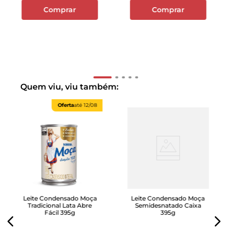
Comprar
Comprar
Quem viu, viu também:
Oferta
até
12/08
Leite Condensado Moça
Leite Condensado Moça
Tradicional Lata Abre
Semidesnatado Caixa
Fácil 395g
395g