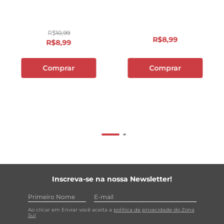
R$
10
,
99
R$
8
,
99
R$
8
,
99
Comprar
Comprar
Inscreva-se na nossa Newsletter!
Ao clicar em Enviar você aceita a
política de privacidade do Zona
Sul