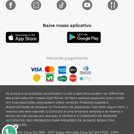
Baixe nosso aplicativo
Meios de pagamento
Os preços e os produtos visualizados no site e aplicativo podem ser diferentes
dos praticados em nossas lojas físicas. Os itens pesáveis possuem peso médio
em suas descrições, pois podem sofrer variação. Produtos sujeitos à
disponibilidade de estoque no momento da separação. Caso falte algum item, o
mesmo não será cobrado. O Zona Sul é uma empresa varejista e se reserva o
direito de não vender por atacado. A VENDA E O CONSUMO DE BEBIDAS
ALCOÓLICAS SÃO PROIBIDOS PARA MENORES DE 18 ANOS. BEBA COM
MODERAÇÃO.
Copyright© Zona Sul 1996 - 2017 Super Mercado Zona Sul S/A F1129 - CNPJ: