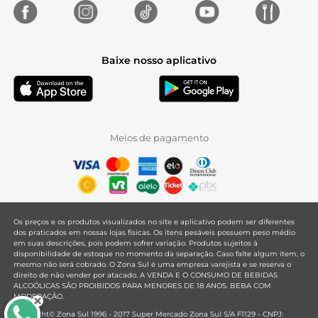
Baixe nosso aplicativo
Meios de pagamento
Os preços e os produtos visualizados no site e aplicativo podem ser diferentes
dos praticados em nossas lojas físicas. Os itens pesáveis possuem peso médio
em suas descrições, pois podem sofrer variação. Produtos sujeitos à
disponibilidade de estoque no momento da separação. Caso falte algum item, o
mesmo não será cobrado. O Zona Sul é uma empresa varejista e se reserva o
direito de não vender por atacado. A VENDA E O CONSUMO DE BEBIDAS
ALCOÓLICAS SÃO PROIBIDOS PARA MENORES DE 18 ANOS. BEBA COM
MODERAÇÃO.
Copyright© Zona Sul 1996 - 2017 Super Mercado Zona Sul S/A F1129 - CNPJ: