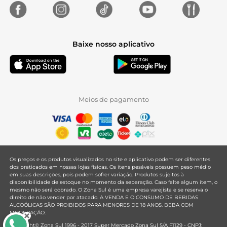
Baixe nosso aplicativo
Meios de pagamento
Os preços e os produtos visualizados no site e aplicativo podem ser diferentes
dos praticados em nossas lojas físicas. Os itens pesáveis possuem peso médio
em suas descrições, pois podem sofrer variação. Produtos sujeitos à
disponibilidade de estoque no momento da separação. Caso falte algum item, o
mesmo não será cobrado. O Zona Sul é uma empresa varejista e se reserva o
direito de não vender por atacado. A VENDA E O CONSUMO DE BEBIDAS
ALCOÓLICAS SÃO PROIBIDOS PARA MENORES DE 18 ANOS. BEBA COM
MODERAÇÃO.
Copyright© Zona Sul 1996 - 2017 Super Mercado Zona Sul S/A F1129 - CNPJ: