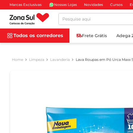
Marcas Exclusivas
Nossas Lojas
Novidades
Cursos
E
Pesquise aqui
Todos os corredores
Frete Grátis
Adega 
Limpeza
Lavanderia
Lava Roupas em Pó Urca Maxx S