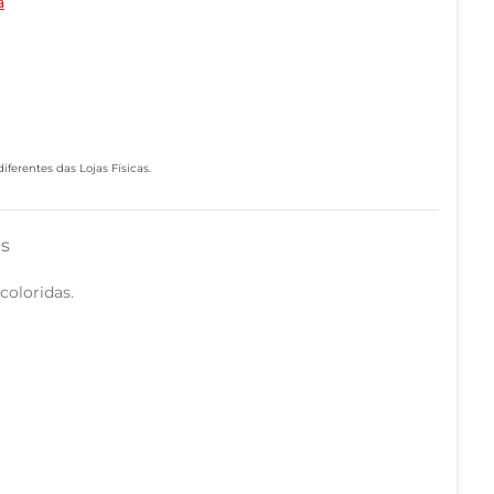
a
ferentes das Lojas Físicas.
as
coloridas.