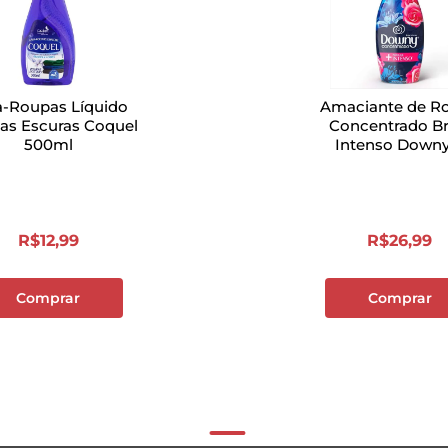
a-Roupas Líquido
Amaciante de R
as Escuras Coquel
Concentrado Br
500ml
Intenso Downy 
R$
12
,
99
R$
26
,
99
Comprar
Comprar