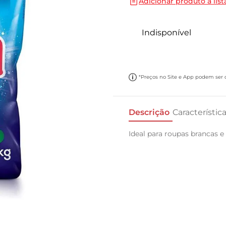
Adicionar produto a list
10
º
cebola
Indisponível
*Preços no Site e App podem ser di
Descrição
Característic
Ideal para roupas brancas e 