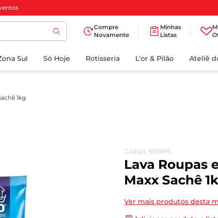
ventos
Compre
Minhas
M
Novamente
Listas
O
TERMOS MAIS
Zona Sul
Só Hoje
BUSCADOS
Rotisseria
L'or & Pilão
Ateliê 
1
º
cafe
2
º
papel higienico
achê 1kg
3
º
iogurte
4
º
manteiga
5
º
azeite
Código
:
1056816
6
º
biscoito
Lava Roupas 
7
º
detergente
Maxx Sachê 1
8
º
leite
Ver mais produtos desta 
9
º
chocolate