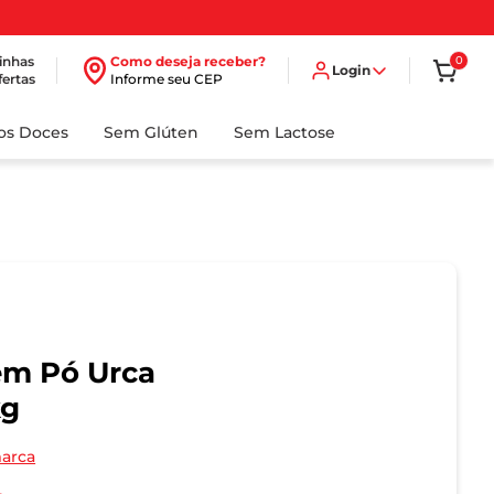
inhas
Como deseja receber?
0
Login
fertas
Informe seu CEP
dos Doces
Sem Glúten
Sem Lactose
em Pó Urca
kg
marca