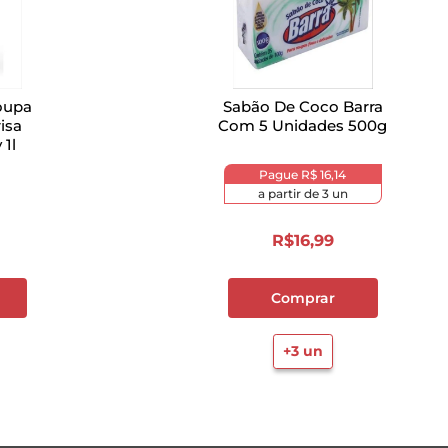
oupa
Sabão De Coco Barra
isa
Com 5 Unidades 500g
1l
Pague
R$ 16,14
a partir de
3
un
R$
16
,
99
Comprar
+
3
un