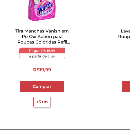
Tira Manchas Vanish em
Lav
Pó Oxi Action para
Roup
Roupas Coloridas Refil
400g
Pague
R$ 18,99
a partir de
3
un
R$
19
,
99
Comprar
+
3
un