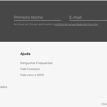
10
º
papel toalha
Ao clicar em Enviar você aceita a
política de privacidade do Zona Sul
Ajuda
Perguntas Frequentes
Fale Conosco
Fale com o DPO
Dados
Me