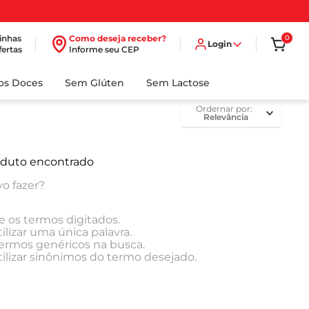
inhas
Como deseja receber?
0
Login
fertas
Informe seu CEP
dos Doces
Sem Glúten
Sem Lactose
ordernar por
Relevância
duto encontrado
o fazer?
e os termos digitados.
ilizar uma única palavra.
 termos genéricos na busca.
tilizar sinônimos do termo desejado.