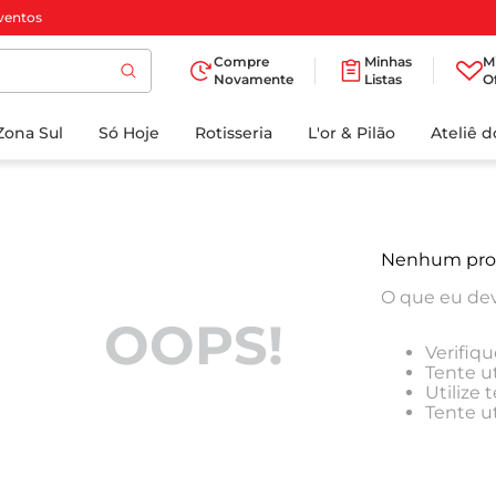
ventos
Compre
Minhas
M
Novamente
Listas
O
TERMOS MAIS
Zona Sul
Só Hoje
BUSCADOS
Rotisseria
L'or & Pilão
Ateliê 
1
º
cafe
2
º
papel higienico
3
º
manteiga
Nenhum pro
4
º
iogurte
O que eu dev
5
º
detergente
OOPS!
Verifiqu
6
º
azeite
Tente ut
Utilize
7
º
leite
Tente u
8
º
biscoito
9
º
chocolate