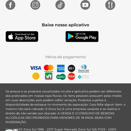
Baixe nosso aplicativo
Meios de pagamento
Os preços e os produtos visualizados no site e aplicativo podem ser diferentes
dos praticados em nossas lojas físicas. Os itens pesáveis possuem peso médio
em suas descrições, pois podem sofrer variação. Produtos sujeitos à
disponibilidade de estoque no momento da separação. Caso falte algum item, o
mesmo não será cobrado. O Zona Sul é uma empresa varejista e se reserva o
direito de não vender por atacado. A VENDA E O CONSUMO DE BEBIDAS
ALCOÓLICAS SÃO PROIBIDOS PARA MENORES DE 18 ANOS. BEBA COM
MODERAÇÃO.
Copyright© Zona Sul 1996 - 2017 Super Mercado Zona Sul S/A F1129 - CNPJ: