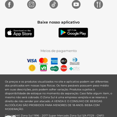
Baixe nosso aplicativo
Meios de pagamento
Os preços e os produtos visualizados no site e aplicativo podem ser diferentes
dos praticados em nossas lojas físicas. Os itens pesáveis possuem peso médio
em suas descrições, pois podem sofrer variação. Produtos sujeitos à
disponibilidade de estoque no momento da separação. Caso falte algum item, o
mesmo não será cobrado. O Zona Sul é uma empresa varejista e se reserva o
direito de não vender por atacado. A VENDA E O CONSUMO DE BEBIDAS
ALCOÓLICAS SÃO PROIBIDOS PARA MENORES DE 18 ANOS. BEBA COM
MODERAÇÃO.
Copyright© Zona Sul 1996 - 2017 Super Mercado Zona Sul S/A F1129 - CNPJ: