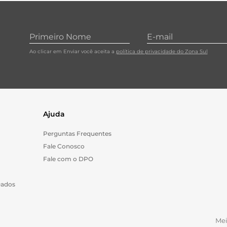
10
º
carne moida
Ao clicar em Enviar você aceita a
política de privacidade do Zona Sul
Ajuda
Perguntas Frequentes
Fale Conosco
Fale com o DPO
Dados
Me