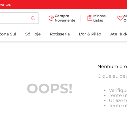
ventos
Compre
Minhas
M
Novamente
Listas
O
TERMOS MAIS
Zona Sul
Só Hoje
BUSCADOS
Rotisseria
L'or & Pilão
Ateliê 
1
º
cafe
2
º
iogurte
3
º
papel higienico
Nenhum pro
4
º
manteiga
O que eu dev
5
º
azeite
OOPS!
Verifiqu
6
º
detergente
Tente ut
Utilize
7
º
leite
Tente u
8
º
biscoito
9
º
chocolate