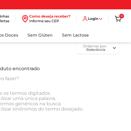
inhas
Como deseja receber?
0
Login
fertas
Informe seu CEP
dos Doces
Sem Glúten
Sem Lactose
ordernar por
Relevância
duto encontrado
o fazer?
e os termos digitados.
ilizar uma única palavra.
 termos genéricos na busca.
tilizar sinônimos do termo desejado.