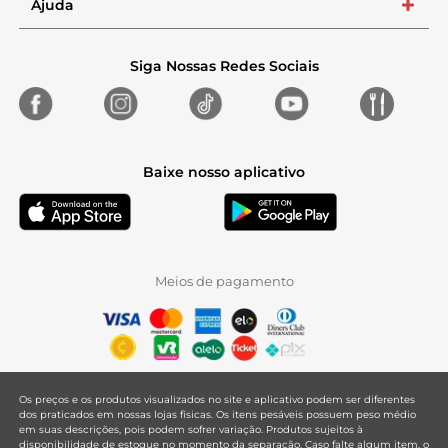
Ajuda
+
Siga Nossas Redes Sociais
Baixe nosso aplicativo
Meios de pagamento
Os preços e os produtos visualizados no site e aplicativo podem ser diferentes
dos praticados em nossas lojas físicas. Os itens pesáveis possuem peso médio
em suas descrições, pois podem sofrer variação. Produtos sujeitos à
disponibilidade de estoque no momento da separação. Caso falte algum item, o