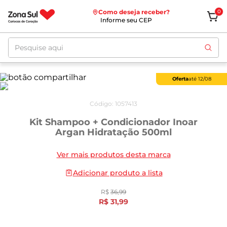
Como deseja receber?
0
Informe seu CEP
Pesquise aqui
Oferta
até
12/08
Código
:
1057413
Kit Shampoo + Condicionador Inoar
Argan Hidratação 500ml
Ver mais produtos desta marca
Adicionar produto a lista
R$
36
,
99
R$
31
,
99