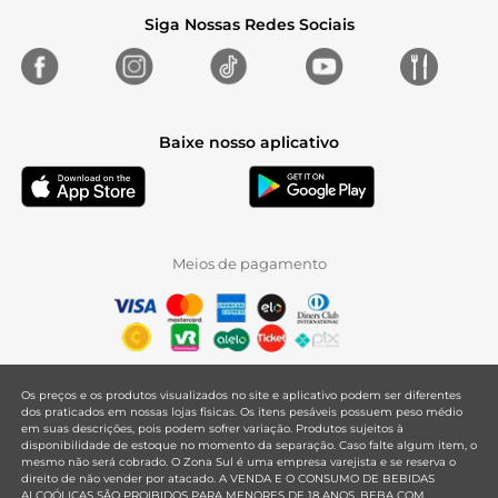
Siga Nossas Redes Sociais
Baixe nosso aplicativo
Meios de pagamento
Os preços e os produtos visualizados no site e aplicativo podem ser diferentes
dos praticados em nossas lojas físicas. Os itens pesáveis possuem peso médio
em suas descrições, pois podem sofrer variação. Produtos sujeitos à
disponibilidade de estoque no momento da separação. Caso falte algum item, o
mesmo não será cobrado. O Zona Sul é uma empresa varejista e se reserva o
direito de não vender por atacado. A VENDA E O CONSUMO DE BEBIDAS
ALCOÓLICAS SÃO PROIBIDOS PARA MENORES DE 18 ANOS. BEBA COM