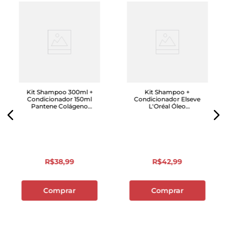
Kit Shampoo 300ml +
Kit Shampoo +
Condicionador 150ml
Condicionador Elseve
Pantene Colágeno
L'Oréal Óleo
Hidrata & Resgata
Extraordinário
R$
38
,
99
R$
42
,
99
Comprar
Comprar