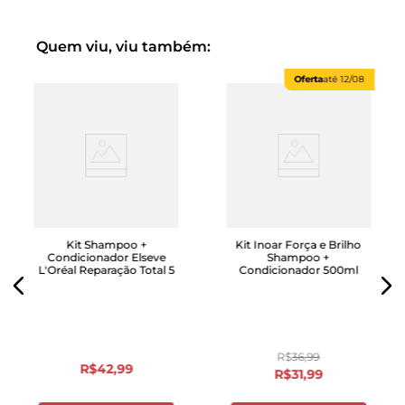
Quem viu, viu também:
Oferta
até
12/08
Kit Shampoo +
Kit Inoar Força e Brilho
Condicionador Elseve
Shampoo +
L'Oréal Reparação Total 5
Condicionador 500ml
R$
36
,
99
R$
42
,
99
R$
31
,
99