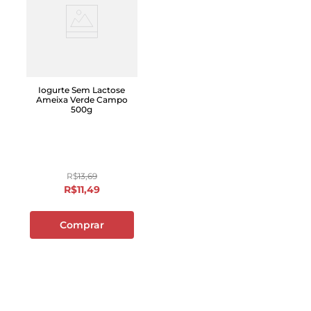
ALÉRGICOS: CONTÉM SOJA. PODE CONTER CASTANHA-
DE-CAJU, AMÊNDOAS E AVEIA.
O VegProtein é o primeiro iogurte proteico 100% vegetal
do Brasil! É um Iogurte proteico de morango com uma
ótima fonte de proteína, tem uma textura cremosa e um
Iogurte Sem Lactose
sabor irresistível a cada colherada.
Ameixa Verde Campo
500g
R$
13
,
69
R$
11
,
49
Comprar