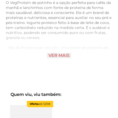
O VegProtein de potinho é a opção perfeita para cafés da
manhã e lanchinhos com fonte de proteína de forma
mais saudável, deliciosa e consciente. Ele é um brand de
proteínas e nutrientes, essencial para auxiliar no seu pré e
pós-treino. Iogurte proteico feito à base de leite de coco,
tem carboidrato reduzido na medida certa. É s audável e
nutritivo, podendo ser consumido puro ou com frutas,
granola ou cereais.
- 10g de Proteína por porção: Uma bland de proteína de
alta qualidade proveniente de ervilha e soja não
VER MAIS
transgênica, essenciais para o suporte muscular e
recuperação.
- Versatilidade na sua rotina: Perfeito como pós-treino,
pré-treino (graças ao TCM para energia rápida) ou
simplesmente como um lanchinho.
- Plant based: Adequado para todos os estilos de vida,
incluindo veganos, vegetarianos, intolerantes à lactose e
celíacos.
Quem viu, viu também:
- Zero lactose, zero glúten e colesterol: Uma escolha
segura e saudável.
Oferta
até
12/08
Informações importantes:
NÃO CONTÉM GLÚTEN. SEM LACTOSE.