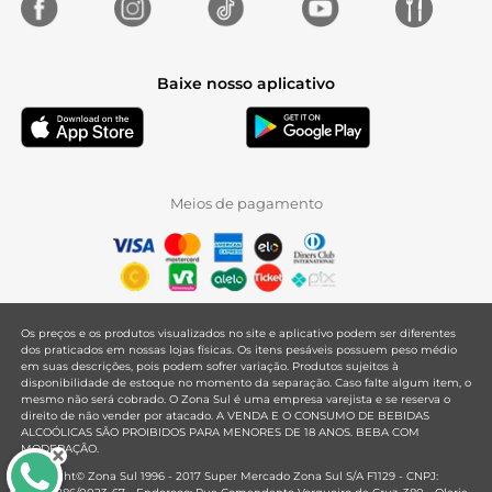
Baixe nosso aplicativo
Meios de pagamento
Os preços e os produtos visualizados no site e aplicativo podem ser diferentes
dos praticados em nossas lojas físicas. Os itens pesáveis possuem peso médio
em suas descrições, pois podem sofrer variação. Produtos sujeitos à
disponibilidade de estoque no momento da separação. Caso falte algum item, o
mesmo não será cobrado. O Zona Sul é uma empresa varejista e se reserva o
direito de não vender por atacado. A VENDA E O CONSUMO DE BEBIDAS
ALCOÓLICAS SÃO PROIBIDOS PARA MENORES DE 18 ANOS. BEBA COM
MODERAÇÃO.
Copyright© Zona Sul 1996 - 2017 Super Mercado Zona Sul S/A F1129 - CNPJ: