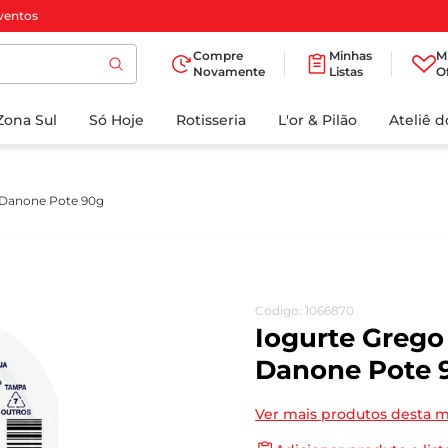
ventos
Compre
Minhas
M
Novamente
Listas
O
TERMOS MAIS
Zona Sul
Só Hoje
BUSCADOS
Rotisseria
L'or & Pilão
Ateliê 
1
º
cafe
2
º
iogurte
l Danone Pote 90g
3
º
papel higienico
4
º
manteiga
5
º
azeite
Código
:
1066870
6
º
detergente
Iogurte Grego
7
º
leite
Danone Pote 
8
º
biscoito
Ver mais produtos desta 
9
º
chocolate