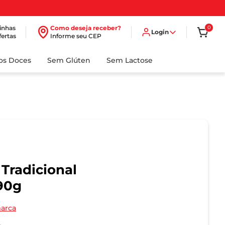
inhas
Como deseja receber?
0
Login
fertas
Informe seu CEP
dos Doces
Sem Glúten
Sem Lactose
 Tradicional
90g
marca