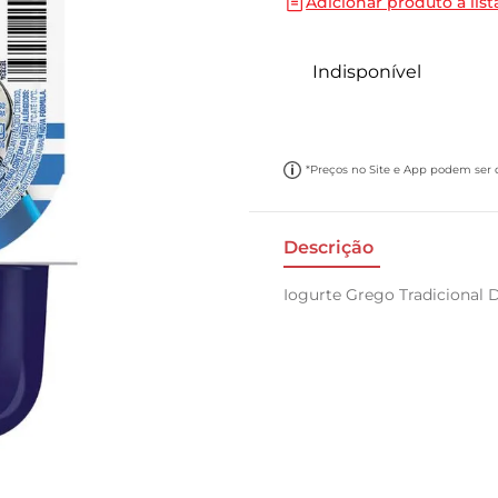
Adicionar produto a list
10
º
carne moida
Indisponível
*Preços no Site e App podem ser di
Descrição
Iogurte Grego Tradicional