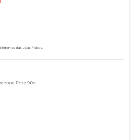
a
ferentes das Lojas Físicas.
 Danone Pote 90g