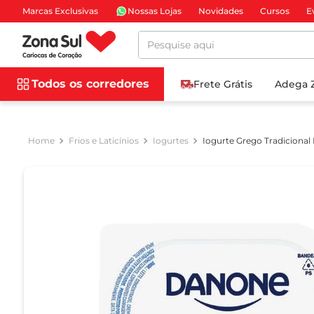
Marcas Exclusivas
Nossas Lojas
Novidades
Cursos
E
Pesquise aqui
Todos os corredores
Frete Grátis
Adega 
Frios e Laticínios
Iogurtes
Iogurte Grego Tradiciona