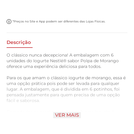
*Preços no Site e App podem ser diferentes das Lojas Físicas.
Descrição
O clássico nunca decepciona! A embalagem com 6
unidades do Iogurte Nestlé® sabor Polpa de Morango
oferece uma experiência deliciosa para todos.
Para os que amam o clássico iogurte de morango, essa é
uma opção prática pois pode ser levada para qualquer
lugar. A embalagem, que é dividida em 6 potinhos, foi
pensada justamente para quem precisa de uma opção
fácil e saborosa.
Como todos os produtos da Nestlé®, este iogurte é
VER MAIS
tradicional e conhecido pela sua qualidade excepcional. A
Nestlé® é uma marca renomada, sinônimo de confiança
e excelência. Ao escolher o Iogurte Polpa Morango