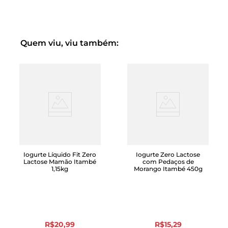
Nestlé®, você pode ter a certeza de que está consumindo
um produto de alto padrão.
Linha Nestlé® é tradição e qualidade!
Quem viu, viu também:
Iogurte Líquido Fit Zero
Iogurte Zero Lactose
Lactose Mamão Itambé
com Pedaços de
1,15kg
Morango Itambé 450g
R$
20
,
99
R$
15
,
29