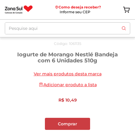
Como deseja receber?
Informe seu CEP
Pesquise aqui
Código
:
1061135
Iogurte de Morango Nestlé Bandeja
com 6 Unidades 510g
Ver mais produtos desta marca
Adicionar produto a lista
R$
10
,
49
Comprar