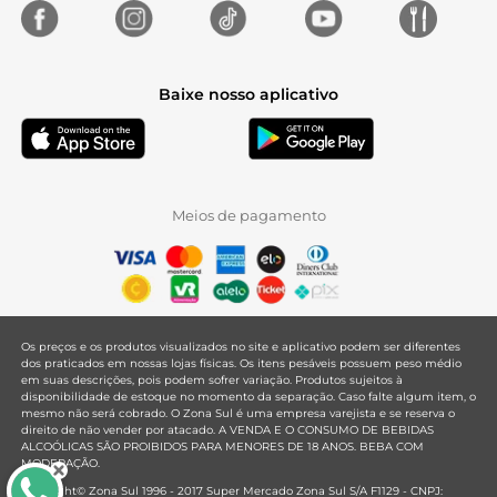
Baixe nosso aplicativo
Meios de pagamento
Os preços e os produtos visualizados no site e aplicativo podem ser diferentes
dos praticados em nossas lojas físicas. Os itens pesáveis possuem peso médio
em suas descrições, pois podem sofrer variação. Produtos sujeitos à
disponibilidade de estoque no momento da separação. Caso falte algum item, o
mesmo não será cobrado. O Zona Sul é uma empresa varejista e se reserva o
direito de não vender por atacado. A VENDA E O CONSUMO DE BEBIDAS
ALCOÓLICAS SÃO PROIBIDOS PARA MENORES DE 18 ANOS. BEBA COM
MODERAÇÃO.
Copyright© Zona Sul 1996 - 2017 Super Mercado Zona Sul S/A F1129 - CNPJ: