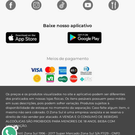
Baixe nosso aplicativo
Meios de pagamento
Os preços e os produtos visualizados no site e aplicativo podem ser diferentes
dos praticados em nossas lojas físicas. Os itens pesáveis possuem peso médio
em suas descrições, pois podem sofrer variação. Produtos sujeitos à
disponibilidade de estoque no momento da separação. Caso falte algum item, o
mesmo não será cobrado. O Zona Sul é uma empresa varejista e se reserva o
direito de não vender por atacado. A VENDA E O CONSUMO DE BEBIDAS
ALCOÓLICAS SÃO PROIBIDOS PARA MENORES DE 18 ANOS. BEBA COM
MODERAÇÃO.
Copyright© Zona Sul 1996 - 2017 Super Mercado Zona Sul S/A F1129 - CNPJ: