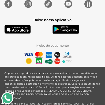
Baixe nosso aplicativo
Meios de pagamento
Os preços e os produtos visualizados no site e aplicativo podem ser diferentes
dos praticados em nossas lojas físicas. Os itens pesáveis possuem peso médio
em suas descrições, pois podem sofrer variação. Produtos sujeitos à
disponibilidade de estoque no momento da separação. Caso falte algum item, o
mesmo não será cobrado. O Zona Sul é uma empresa varejista e se reserva o
direito de não vender por atacado. A VENDA E O CONSUMO DE BEBIDAS
ALCOÓLICAS SÃO PROIBIDOS PARA MENORES DE 18 ANOS. BEBA COM
MODERAÇÃO.
Copyright© Zona Sul 1996 - 2017 Super Mercado Zona Sul S/A F1129 - CNPJ: