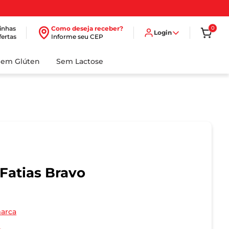
inhas
Como deseja receber?
0
Login
fertas
Informe seu CEP
Sem Glúten
Sem Lactose
Fatias Bravo
marca