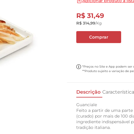
Adicionar produto a list
10
º
cebola
R$
31
,
49
R$
314
,
99
/kg
Comprar
*Preços no Site e App podem ser di
**Produto sujeito a variação de p
Descrição
Característic
Guanciale
Feito a partir de uma parte
(curado) por mais de 100 d
ingrediente indispensável p
tradição italiana.