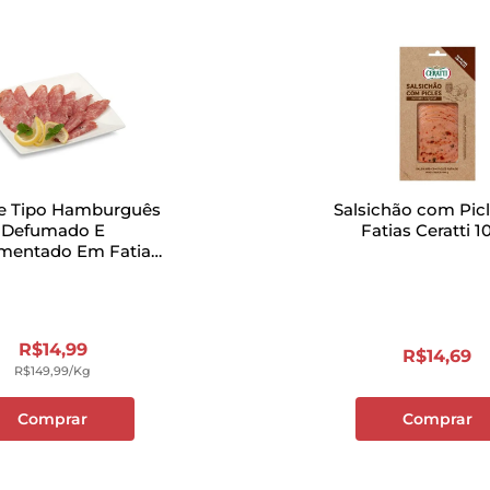
e Tipo Hamburguês
Salsichão com Pic
Defumado E
Fatias Ceratti 1
mentado Em Fatias
ia Bandeja 100g
R$
14
,
99
R$
14
,
69
R$
149
,
99
/kg
Comprar
Comprar