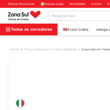
Marcas Exclusivas
Nossas Lojas
Novidades
Cursos
E
Pesquise aqui
Todos os corredores
Frete Grátis
Adega 
Frios e Laticínios
Frios e Salames
Guanciale em Fatia