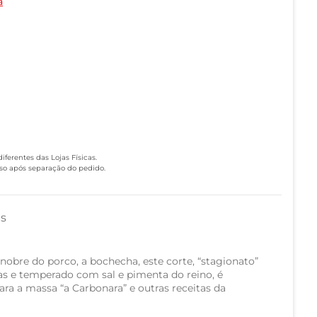
a
ferentes das Lojas Físicas.
eso após separação do pedido.
as
 nobre do porco, a bochecha, este corte, “stagionato”
ias e temperado com sal e pimenta do reino, é
ara a massa “a Carbonara” e outras receitas da