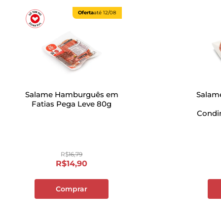
Oferta
até
12/08
Salame Hamburguês em
Salam
Fatias Pega Leve 80g
Condi
Sad
R$
16
,
79
R$
14
,
90
Comprar