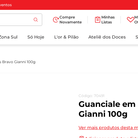
ventos
Compre
Minhas
M
Novamente
Listas
O
TERMOS MAIS
Zona Sul
Só Hoje
BUSCADOS
L'or & Pilão
Ateliê dos Doces
1
º
cafe
2
º
papel higienico
s Bravo Gianni 100g
3
º
iogurte
4
º
manteiga
5
º
detergente
Código
:
70491
6
º
azeite
Guanciale em 
7
º
biscoito
Gianni 100g
8
º
leite
Ver mais produtos desta 
9
º
chocolate