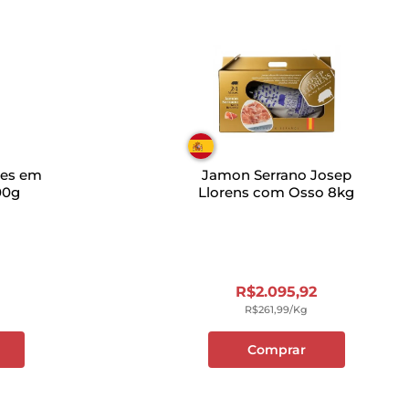
les em
Jamon Serrano Josep
00g
Llorens com Osso 8kg
R$
2
.
095
,
92
R$
261
,
99
/kg
Comprar