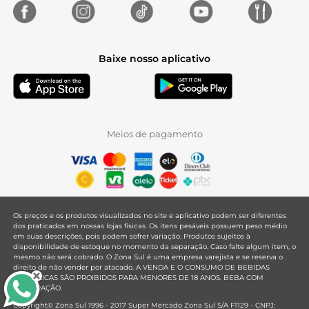
Baixe nosso aplicativo
Meios de pagamento
Os preços e os produtos visualizados no site e aplicativo podem ser diferentes
dos praticados em nossas lojas físicas. Os itens pesáveis possuem peso médio
em suas descrições, pois podem sofrer variação. Produtos sujeitos à
disponibilidade de estoque no momento da separação. Caso falte algum item, o
mesmo não será cobrado. O Zona Sul é uma empresa varejista e se reserva o
direito de não vender por atacado. A VENDA E O CONSUMO DE BEBIDAS
ALCOÓLICAS SÃO PROIBIDOS PARA MENORES DE 18 ANOS. BEBA COM
MODERAÇÃO.
Copyright© Zona Sul 1996 - 2017 Super Mercado Zona Sul S/A F1129 - CNPJ: