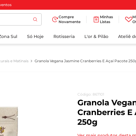
ventos
Compre
Minhas
M
Novamente
Listas
O
TERMOS MAIS
Zona Sul
Só Hoje
BUSCADOS
Rotisseria
L'or & Pilão
Ateliê 
1
º
cafe
2
º
iogurte
urais e Matinais
Granola Vegana Jasmine Cranberries E Açaí Pacote 250
3
º
papel higienico
4
º
manteiga
5
º
azeite
Código
:
867101
6
º
detergente
Granola Vega
7
º
leite
Cranberries E
250g
8
º
biscoito
9
º
chocolate
Ver mais produtos desta 