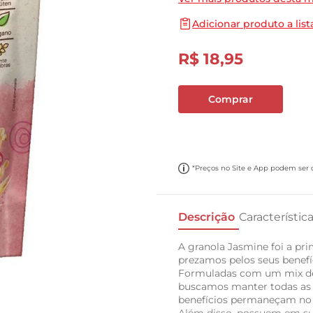
10
º
carne moida
Adicionar produto a list
R$
18
,
95
Comprar
*Preços no Site e App podem ser di
Descrição
Característic
A granola Jasmine foi a pri
prezamos pelos seus benefíc
Formuladas com um mix de c
buscamos manter todas as p
benefícios permaneçam no 