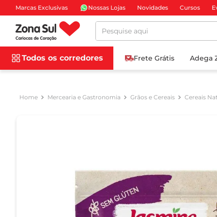
Marcas Exclusivas
Nossas Lojas
Novidades
Cursos
E
Pesquise aqui
Todos os corredores
Frete Grátis
Adega 
Mercearia e Gastronomia
Grãos e Cereais
Cereais Nat