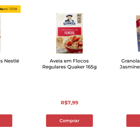
ta
até
12/08
s Nestlé
Aveia em Flocos
Granola
Regulares Quaker 165g
Jasmine 
R$
7
,
99
Comprar