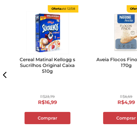
Oferta
até
12/08
Ofer
Cereal Matinal Kellogg s
Aveia Flocos Fino
Sucrilhos Original Caixa
170g
510g
R$
23
,
79
R$
6
,
59
R$
16
,
99
R$
4
,
99
Comprar
Comprar