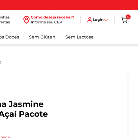
inhas
Como deseja receber?
0
Login
fertas
Informe seu CEP
dos Doces
Sem Glúten
Sem Lactose
g
na Jasmine
 Açaí Pacote
marca