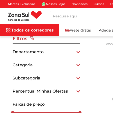
Marcas Exclusivas
Nossas Lojas
Novidades
Cursos
E
Pesquise aqui
Todos os corredores
Frete Grátis
Adega 
Filtros
Voc
Departamento
Bebidas
Categoria
Bebidas Não Alcoólicas
Subcategoria
Leites e Achocolatados
Percentual Minhas Ofertas
15
Faixas de preço