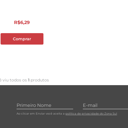
10
º
carne moida
R$
6
,
29
Comprar
ê viu todos os
1
produtos
Ao clicar em Enviar você aceita a
política de privacidade do Zona Sul