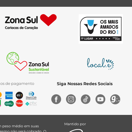
ios de pagamento
Siga Nossas Redes Sociais
Mantido por
uem peso médio em suas
 mesmo não será cobrado. O