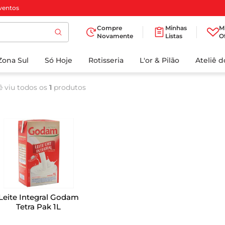
ventos
Compre
Minhas
M
Novamente
Listas
O
TERMOS MAIS
Zona Sul
Só Hoje
BUSCADOS
Rotisseria
L'or & Pilão
Ateliê 
1
º
cafe
ê viu todos os
1
produtos
2
º
iogurte
3
º
papel higienico
4
º
manteiga
5
º
azeite
6
º
detergente
7
º
leite
Leite Integral Godam
8
º
biscoito
Tetra Pak 1L
9
º
chocolate