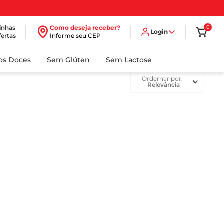
inhas
Como deseja receber?
0
Login
fertas
Informe seu CEP
dos Doces
Sem Glúten
Sem Lactose
ordernar por
Relevância