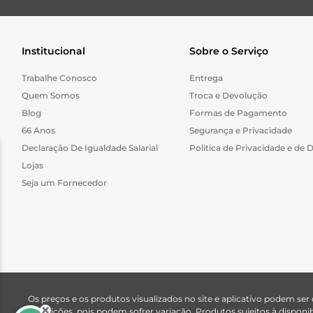
Institucional
Sobre o Serviço
Trabalhe Conosco
Entrega
Quem Somos
Troca e Devolução
Blog
Formas de Pagamento
66 Anos
Segurança e Privacidade
Declaração De Igualdade Salarial
Politica de Privacidade e de 
Lojas
Seja um Fornecedor
Os preços e os produtos visualizados no site e aplicativo podem ser
descrições, pois podem sofrer variação. Produtos sujeitos à dispo