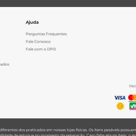
Ajuda
Perguntas Frequentes
Fale Conosco
Fale com o DPO
Dados
Me
 diferentes dos praticados em nossas lojas físicas. Os itens pesáveis poss
nibilidade de estoque no momento da separação. Caso falte algum item, o