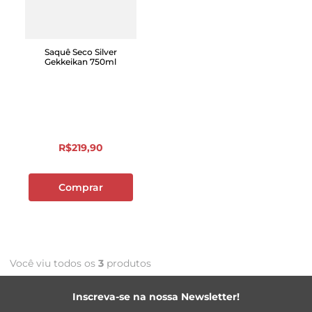
Saquê Seco Silver
Gekkeikan 750ml
R$
219
,
90
Comprar
Você viu todos os
3
produtos
Inscreva-se na nossa Newsletter!