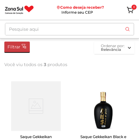
Como deseja receber?
0
Informe seu CEP
Pesquise aqui
ordenar por
Filtrar
Relevância
Você viu todos os
3
produtos
Saque Gekkeikan
Saque Gekkeikan Black e