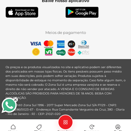
Baixe nosso aplicativo
Meios de pagamento
Os preços e os produtos visualizados no site e aplicativo podem ser diferentes
dos praticados em nossas lojas físicas. Os itens pesáveis possuem peso médio
em suas descrições, pois podem sofrer variação. Produtos sujeitos à
disponibilidade de estoque no momento da separação. Caso falte algum item, o
mesmo não será cobrado. O Zona Sul é uma empresa varejista e se reserva o
direito de não vender por atacado. A VENDA E O CONSUMO DE BEBIDAS
ALCOÓLICAS SÃO PROIBIDOS PARA MENORES DE 18 ANOS. BEBA COM
MODERAÇÃO.
Copyright© Zona Sul 1996 - 2017 Super Mercado Zona Sul S/A F1129 - CNPJ:
33.381.286/0023-67 - Endereço: Rua Comandante Vergueiro da Cruz, 380 - Olaria
- Rio de Janeiro - RJ - CEP: 21021-020
Mantido por