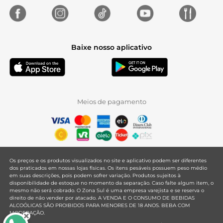
Baixe nosso aplicativo
Meios de pagamento
Os preços e os produtos visualizados no site e aplicativo podem ser diferentes
dos praticados em nossas lojas físicas. Os itens pesáveis possuem peso médio
em suas descrições, pois podem sofrer variação. Produtos sujeitos à
disponibilidade de estoque no momento da separação. Caso falte algum item, o
mesmo não será cobrado. O Zona Sul é uma empresa varejista e se reserva o
direito de não vender por atacado. A VENDA E O CONSUMO DE BEBIDAS
ALCOÓLICAS SÃO PROIBIDOS PARA MENORES DE 18 ANOS. BEBA COM
MODERAÇÃO.