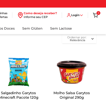
inhas
Como deseja receber?
0
Login
fertas
Informe seu CEP
dos Doces
Sem Glúten
Sem Lactose
ordernar por
Relevância
Salgadinho Garytos
Molho Salsa Garytos
Minecraft Pacote 120g
Original 290g