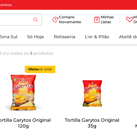
ventos
Compre
Minhas
M
Novamente
Listas
O
TERMOS MAIS
Zona Sul
Só Hoje
BUSCADOS
Rotisseria
L'or & Pilão
Ateliê 
1
º
cafe
ê viu todos os
5
produtos
2
º
papel higienico
3
º
manteiga
Oferta
até
12/08
4
º
iogurte
5
º
detergente
6
º
azeite
7
º
leite
ortilla Garytos Original
Tortilla Garytos Original
8
º
biscoito
120g
35g
9
º
chocolate