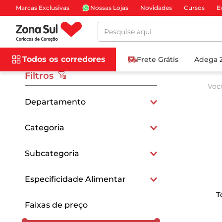
Marcas Exclusivas
Nossas Lojas
Novidades
Cursos
E
Pesquise aqui
Todos os corredores
Frete Grátis
Adega 
Filtros
Voc
Departamento
Mercearia e Gastronomia
Categoria
Biscoitos e Snacks
Subcategoria
Vinagres, Molhos e Temperos
Snacks
Especificidade Alimentar
Molhos
T
Sem Conservantes
Faixas de preço
Biscoitos Salgados
Sem Glúten