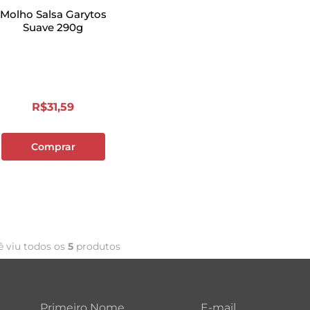
Molho Salsa Garytos
Suave 290g
R$
31
,
59
Comprar
ê viu todos os
5
produtos