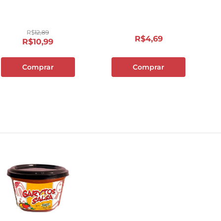
10
º
papel toalha
R$
12
,
89
R$
4
,
69
R$
10
,
99
Comprar
Comprar