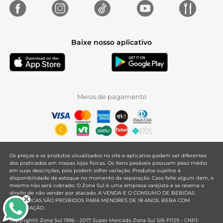
Baixe nosso aplicativo
Meios de pagamento
Os preços e os produtos visualizados no site e aplicativo podem ser diferentes
dos praticados em nossas lojas físicas. Os itens pesáveis possuem peso médio
em suas descrições, pois podem sofrer variação. Produtos sujeitos à
disponibilidade de estoque no momento da separação. Caso falte algum item, o
mesmo não será cobrado. O Zona Sul é uma empresa varejista e se reserva o
direito de não vender por atacado. A VENDA E O CONSUMO DE BEBIDAS
ALCOÓLICAS SÃO PROIBIDOS PARA MENORES DE 18 ANOS. BEBA COM
MODERAÇÃO.
Copyright© Zona Sul 1996 - 2017 Super Mercado Zona Sul S/A F1129 - CNPJ: