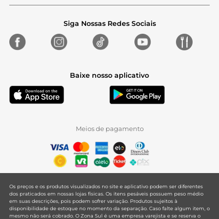
Siga Nossas Redes Sociais
Baixe nosso aplicativo
Meios de pagamento
Os preços e os produtos visualizados no site e aplicativo podem ser diferentes
dos praticados em nossas lojas físicas. Os itens pesáveis possuem peso médio
em suas descrições, pois podem sofrer variação. Produtos sujeitos à
disponibilidade de estoque no momento da separação. Caso falte algum item, o
mesmo não será cobrado. O Zona Sul é uma empresa varejista e se reserva o