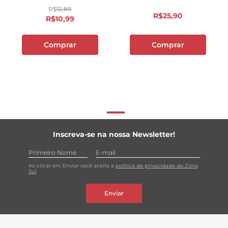
R$
12
,
89
R$
25
,
90
R$
10
,
99
Comprar
Comprar
Inscreva-se na nossa Newsletter!
Ao clicar em Enviar você aceita a
política de privacidade do Zona
Sul
Enviar