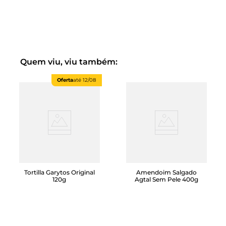
É um ótimo alimento sem glúten.
Quem viu, viu também:
Oferta
até
12/08
Tortilla Garytos Original
Amendoim Salgado
120g
Agtal Sem Pele 400g