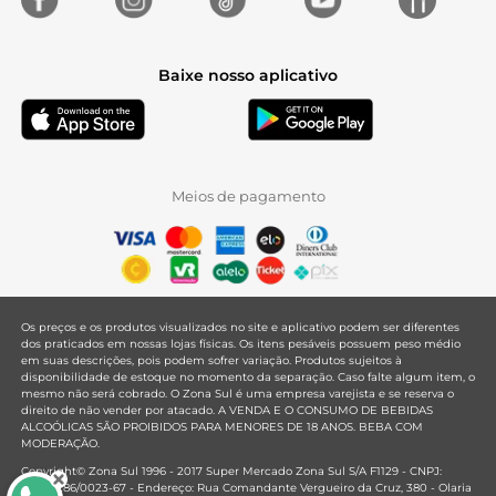
Baixe nosso aplicativo
Meios de pagamento
Os preços e os produtos visualizados no site e aplicativo podem ser diferentes
dos praticados em nossas lojas físicas. Os itens pesáveis possuem peso médio
em suas descrições, pois podem sofrer variação. Produtos sujeitos à
disponibilidade de estoque no momento da separação. Caso falte algum item, o
mesmo não será cobrado. O Zona Sul é uma empresa varejista e se reserva o
direito de não vender por atacado. A VENDA E O CONSUMO DE BEBIDAS
ALCOÓLICAS SÃO PROIBIDOS PARA MENORES DE 18 ANOS. BEBA COM
MODERAÇÃO.
Copyright© Zona Sul 1996 - 2017 Super Mercado Zona Sul S/A F1129 - CNPJ:
33.381.286/0023-67 - Endereço: Rua Comandante Vergueiro da Cruz, 380 - Olaria